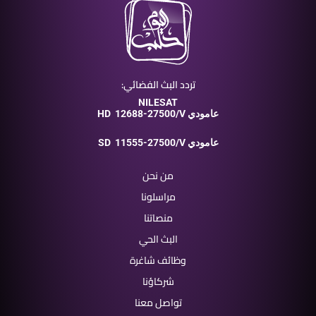
تردد البث الفضائي:
NILESAT
12688-27500/V عامودي
HD
11555-27500/V عامودي
SD
من نحن
مراسلونا
منصاتنا
البث الحي
وظائف شاغرة
شركاؤنا
تواصل معنا