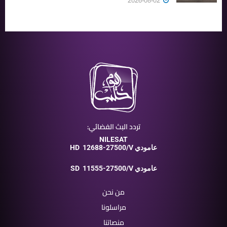
2026-08-02
تردد البث الفضائي:
NILESAT
12688-27500/V عامودي
HD
11555-27500/V عامودي
SD
من نحن
مراسلونا
منصاتنا