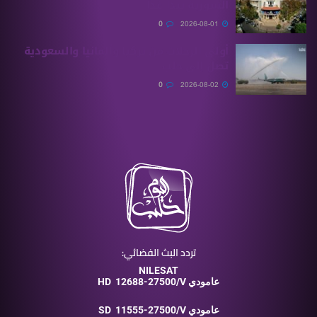
السورية يبدأ غدًا
0
2026-08-01
أولى الرحلات من ‏تركيا وألمانيا والسعودية
تصل إلى حلب
0
2026-08-02
تردد البث الفضائي:
NILESAT
12688-27500/V عامودي
HD
11555-27500/V عامودي
SD