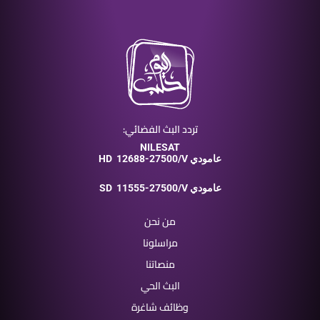
تردد البث الفضائي:
NILESAT
12688-27500/V عامودي
HD
11555-27500/V عامودي
SD
من نحن
مراسلونا
منصاتنا
البث الحي
وظائف شاغرة