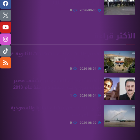
الدولارات في دير الزور
0
2026-08-06
الأكثر قراءة
تقديم طلبات معادلة الشهادات الثانوية ‏غير
السورية يبدأ غدًا
0
2026-08-01
الهيئة الوطنية للمفقودين تكشف مصير
بسام بحرة وابنه المفقودان منذ عام 2013
1
2026-08-04
أولى الرحلات من ‏تركيا وألمانيا والسعودية
تصل إلى حلب
0
2026-08-02