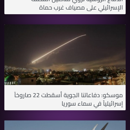
الإسرائيلي على مصياف غرب حماة
موسكو: دفاعاتنا الجوية أسقطت 22 صاروخاً
إسرائيلياً في سماء سوريا