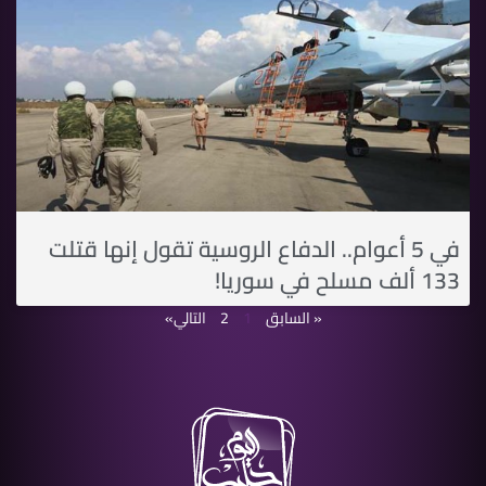
في 5 أعوام.. الدفاع الروسية تقول إنها قتلت
133 ألف مسلح في سوريا!
« السابق
1
2
التالي»