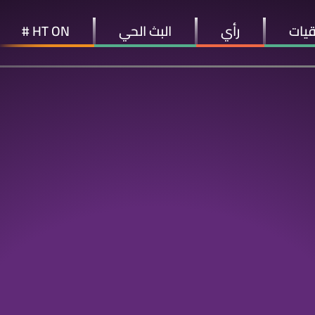
قيات
رأي
البث الحي
HT ON #