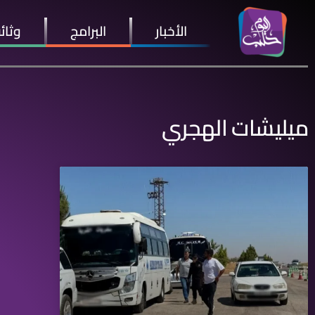
الأخبار
البرامج
وثائ
ميليشات الهجري