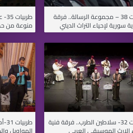
طربيات 38 – مجموعة الرسالة.. فرقة
طربي
ة سورية لإحياء التراث الديني
منوعة من حدا
طربيات 32- سلاطين الطرب.. فرقة فنية
طربي
ء الإرث الموسيقي العربي
المواويل وال