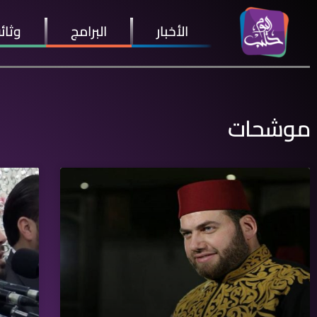
الأخبار
البرامج
وثائ
موشحات