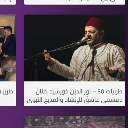
طربيات 30 – نور الدين خورشيد..فنانٌ
طربيات 28- أحمد
دمشقي عاشقٌ للإنشاد والمديح النبوي