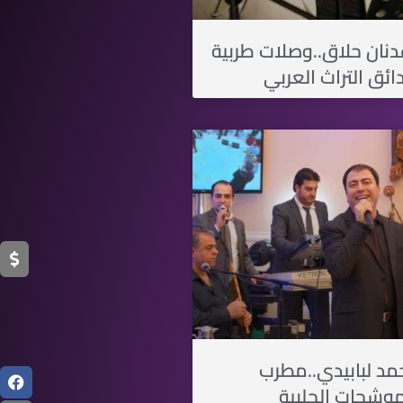
ات 35- عدنان حلاق..وصلات طربية
ئق التراث العربي
ات 31-أحمد لبابيدي..مطرب
موشحات الحلبية