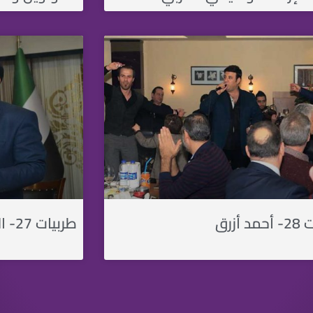
 أزرق
طربيات 27- الفنان أحمد شكري