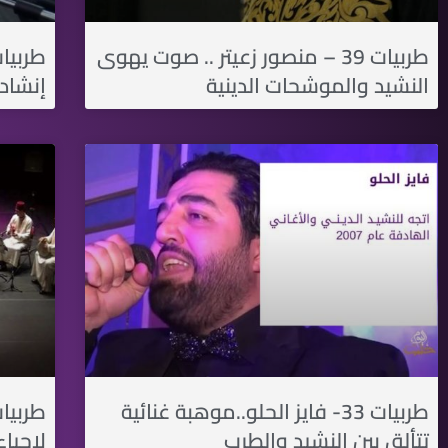
طربيات 39 – منصور زعيتر .. صوت يهوى
النشيد والموشحات الدينية
إنشادي
طربيات 33- فايز الحلو..موهبة غنائية
تتألق بين النشيد والطرب
لإحيا