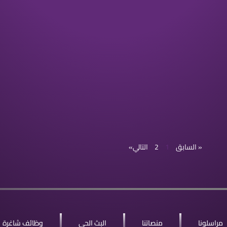
« السابق
1
2
التالي»
مراسلونا
منصاتنا
البث الحي
وظائف شاغرة