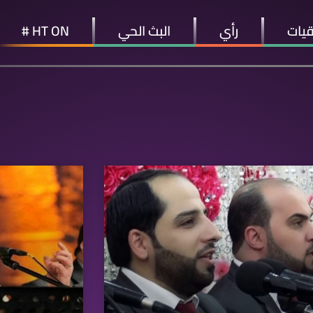
قيات
رأي
البث الحي
HT ON #