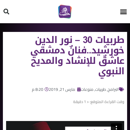
HT ON #
طربيات 30 – نور الدين
خورشيد..فنانٌ دمشقي
عاشقٌ للإنشاد والمديح
النبوي
البرامج
,
طربيات
,
منوعات
مارس 21, 2019
8:20 م
وقت القراءة المتوقع:
< 1
دقيقة