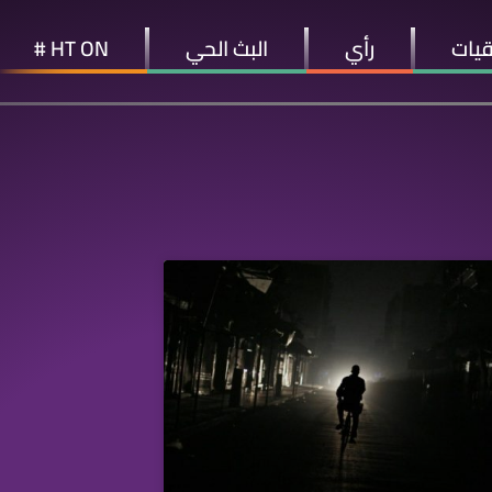
قيات
رأي
البث الحي
HT ON #