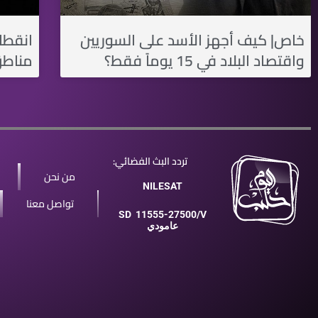
خاص| كيف أجهز الأسد على السوريين
انقطا
واقتصاد البلاد في 15 يوماً فقط؟
مناطق
تردد البث الفضائي:
من نحن
NILESAT
تواصل معنا
SD
11555-27500/V
عامودي