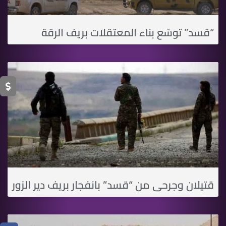
“قسد” توسّع بناء المعتقلات بريف الرقة
قتيلان وجرحى من “قسد” بانفجار بريف دير الزور