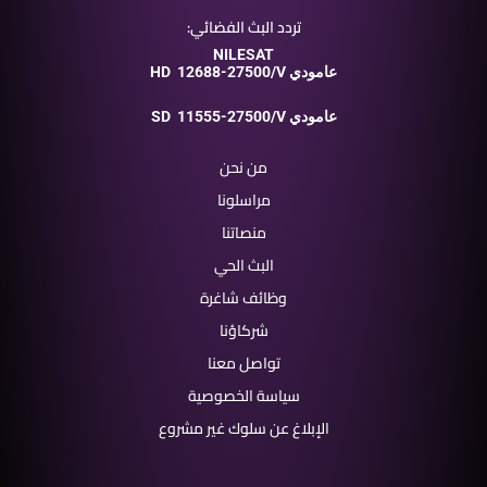
تردد البث الفضائي:
NILESAT
12688-27500/V عامودي
HD
11555-27500/V عامودي
SD
من نحن
مراسلونا
منصاتنا
البث الحي
وظائف شاغرة
شركاؤنا
تواصل معنا
سياسة الخصوصية
الإبلاغ عن سلوك غير مشروع