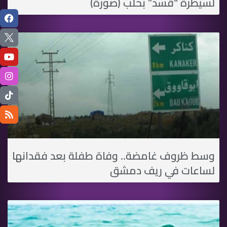
لسيطرة “قسد” بحلب (صورة)
وسط ظروف غامضة.. وفاة طفلة بعد فقدانها
لساعات في ريف دمشق