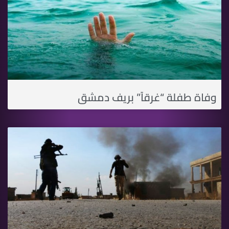
وفاة طفلة “غرقاً” بريف دمشق