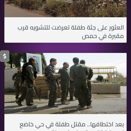
العثور على جثة طفلة تعرضت للتشويه قرب
مقبرة في حمص
بعد اختطافها.. مقتل طفلة في حي خاضع