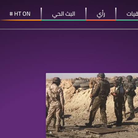
قيات
رأي
البث الحي
HT ON #