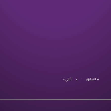
« السابق
1
2
التالي»