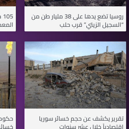
روسيا تضع يدها على 38 مليار طن من
05
“السجيل الزيتي” قرب حلب
المعدن
تقرير يكشف عن حجم خسائر سوريا
حكومة
اقتصادياً خلال عشر سنوات
خسائره