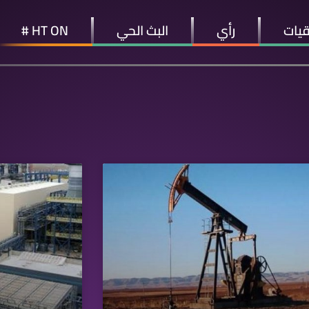
قيات
رأي
البث الحي
HT ON #