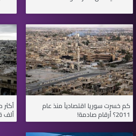
كم خسرت سوريا اقتصادياً منذ عام
2011؟ أرقام صادمة!
ألف قت