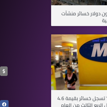
24 مليون دولار خسائر منشآت
ية
“شركة MTN” تسجل خسائر بقيمة 4.6
ل الربع الثالث من العام