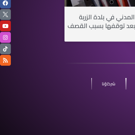
لمدني في بلدة الزربة
بعد توقفها بسبب القصف
شركاؤنا