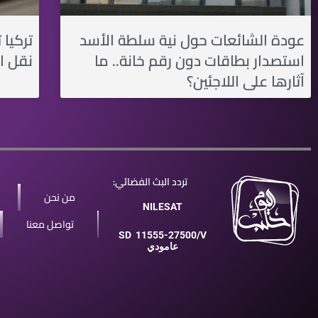
عودة الشائعات حول نية سلطة الأسد
تركيا 
استصدار بطاقات دون رقم خانة.. ما
نقل ال
آثارها على اللاجئين؟
تردد البث الفضائي:
من نحن
NILESAT
تواصل معنا
SD
11555-27500/V
عامودي