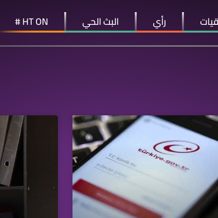
قيات
رأي
البث الحي
HT ON #