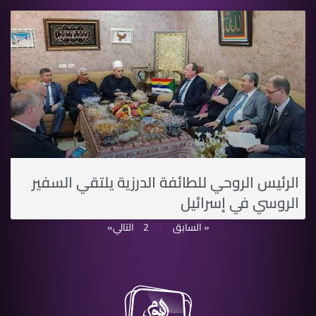
الرئيس الروحي للطائفة الدرزية يلتقي السفير
الروسي في إسرائيل
« السابق
1
2
التالي»