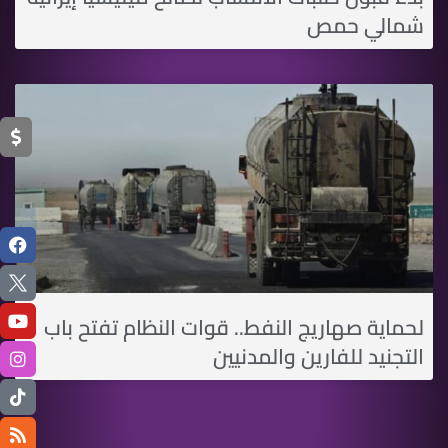
شمالي حمص
لحماية صهاريج النفط.. قوات النظام تفتح باب
التجنيد للفارين والمدنيين