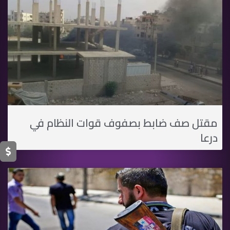
مقتل صف ضابط بصفوف قوات النظام في
درعا