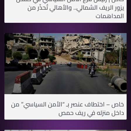
يزور الريف الشمالي.. والأهالي تُحذّر من
المداهمات
خاص – اختطاف عنصر بـ “الأمن السياسي” من
داخل منزله في ريف حمص