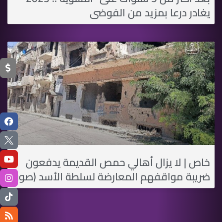
يغادر درعا بمزيد من الفوضى
خاص | لا يزال أهالي حمص القديمة يدفعون
ضريبة مواقفهم المعارضة لسلطة الأسد (صور)