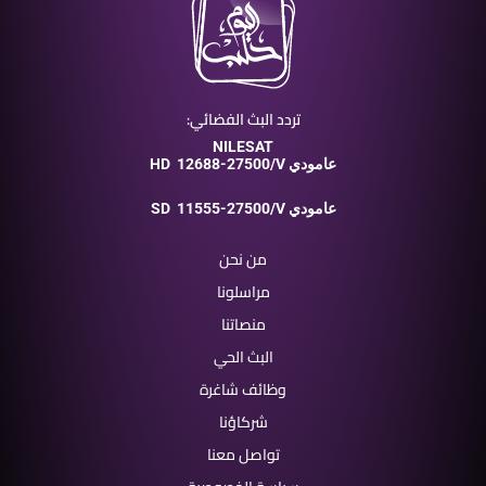
تردد البث الفضائي:
NILESAT
12688-27500/V عامودي
HD
11555-27500/V عامودي
SD
من نحن
مراسلونا
منصاتنا
البث الحي
وظائف شاغرة
شركاؤنا
تواصل معنا