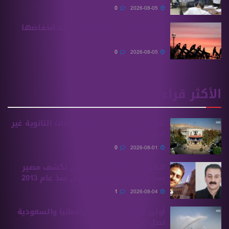
0
2026-08-05
عودة أسعار النفط للارتفاع بعد انخفاضها
ليومين
0
2026-08-05
الأكثر قراءة
تقديم طلبات معادلة الشهادات الثانوية ‏غير
السورية يبدأ غدًا
0
2026-08-01
الهيئة الوطنية للمفقودين تكشف مصير
بسام بحرة وابنه المفقودان منذ عام 2013
1
2026-08-04
أولى الرحلات من ‏تركيا وألمانيا والسعودية
تصل إلى حلب