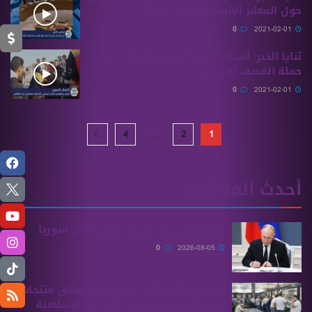
حول المعابر الإنسانية في سوريا
0
2021-02-01
ثنايا الخبر: أسباب التصعيد على إدلب.. ونتائج
حملة القصف الأخيرة
0
2021-02-01
4
…
2
1
أحدث المقالات
بوتين يستبدل سفير روسيا لدى سوريا
0
2026-08-05
المصرف الصناعي: نقترب من إطلاق منتجات
تمويلية متوافقة مع الشريعة الإسلامية