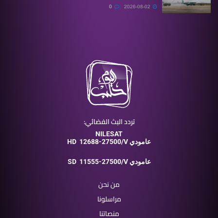
0
2026-08-02
تردد البث الفضائي:
NILESAT
12688-27500/V عامودي
HD
11555-27500/V عامودي
SD
من نحن
مراسلونا
منصاتنا