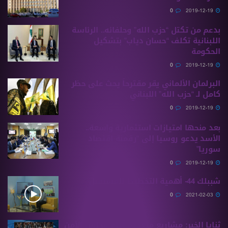
0
2019-12-19
بدعم من تكتل “حزب الله” وحلفائه.. الرئاسة
اللبنانية تكلف “حسان دياب” بتشكيل
الحكومة
0
2019-12-19
البرلمان الألماني يقر مقترحاً يحث على حظر
كامل لـ “حزب الله” اللبناني
0
2019-12-19
بعد منحها امتيازات استثمارية واسعة..
الأسد يدعو روسيا إلى “رقمنة اقتصاد
سوريا”
0
2019-12-19
شببلك 44- أهمية التخطيط للمستقبل
0
2021-02-03
ثنايا الخبر: مشاريع متعددة أمام مجلس الأمن