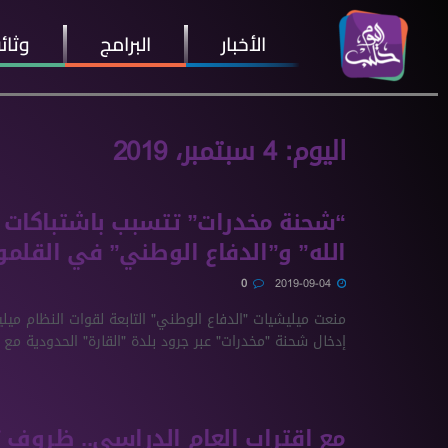
الأخبار
البرامج
وثائ
اليوم:
4 سبتمبر، 2019
“شحنة مخدرات” تتسبب باشتباكات 
الله” و”الدفاع الوطني” في القلم
0
2019-09-04
منعت ميليشيات "الدفاع الوطني" التابعة لقوات النظام ميلي
إدخال شحنة "مخدرات" عبر جرود بلدة "القارة" الحدودية مع .
مع اقتراب العام الدراسي.. ظروف ت