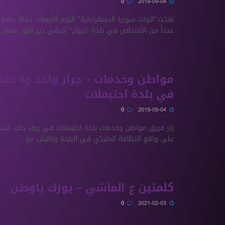
0
2019-09-04
نفذت "قوات سوريا الديمقراطية" اليوم الأربعاء، حملة دهم 
عدداً من الأشخاص في بلدة "ذبيان" شرقي دير الزور شمال .
مواطن وخدمات
في بلدة احتيملات
0
2019-09-04
زار فريق مواطن وخدمات بلدة احتيملات في ريف حلب الش
على واقع النظافة المتردّي في البلدة وناقش مع ...
كلمتين ع الماشي – يوزك ياوطن
0
2021-02-03