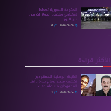
الحكومة السورية تخطط
لمشاريع بملايين الدولارات في
دير الزور
0
2026-08-06
...
الأكثر قراءة
الهيئة الوطنية للمفقودين
تكشف مصير بسام بحرة وابنه
المفقودان منذ عام 2013
1
2026-08-04
...