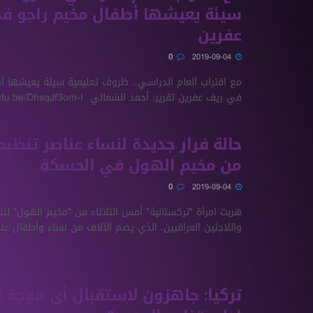
سيئة يعيشها أطفال مخيم راجو ف
عفرين
0
2019-09-04
مع اقتراب العام الدراسي.. ظروف تعليمية سيئة يعيشها أ
في ريف عفرين تقرير: أحمد الشمالي https://youtu.be/DhsqJf3om-I
حالة فرار جديدة لنساء عناصر تنظيم
من مخيم الهول في الحسكة
0
2019-09-04
هربت امرأة "تركستانية" أمس الثلاثاء من "مخيم الهول" للن
واللاجئين العراقيين، الذي يضم الآلاف من نساء وأطفال عنا
تركيا: جاهزون لاستقبال أي موجة 