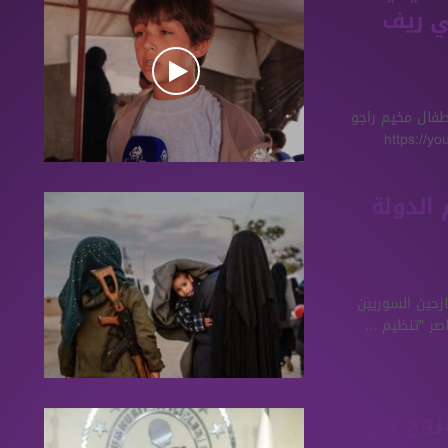
ي ريف
طفال مخيم راجو
 الدولة
ازحين السوريين
صر "تنظيم ...
نزوح من