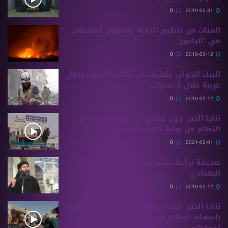
0
2019-05-31
المئات من تنظيم الدولة يسلمون أنفسهم
في “الباغوز”
0
2019-03-12
البنك الدولي يكشف عن تكلفة الحروب بدول
عربية خلال 8 سنوات
0
2019-03-12
ثنايا الخبر: وزير لبناني يرفض التطبيع مع
النظام من بوابة اللجوء السوري
0
2021-02-01
صحيفة تركية تنشر صورة جديدة لـ “أبو بكر
البغدادي”
0
2019-03-12
ثنايا الخبر: اتساع رقعة المظاهرات المطالبة
بإسقاط النظام في درعا.. وموالون يبدون
تخوفهم