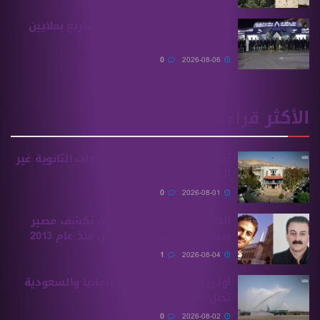
الحكومة السورية تخطط لمشاريع بملايين
الدولارات في دير الزور
0
2026-08-06
الأكثر قراءة
تقديم طلبات معادلة الشهادات الثانوية ‏غير
السورية يبدأ غدًا
0
2026-08-01
الهيئة الوطنية للمفقودين تكشف مصير
بسام بحرة وابنه المفقودان منذ عام 2013
1
2026-08-04
أولى الرحلات من ‏تركيا وألمانيا والسعودية
تصل إلى حلب
0
2026-08-02