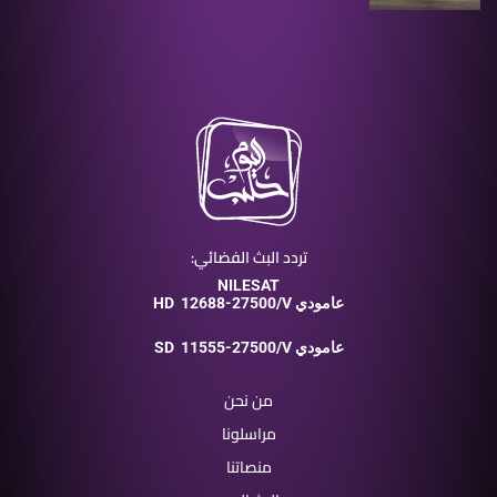
تردد البث الفضائي:
NILESAT
12688-27500/V عامودي
HD
11555-27500/V عامودي
SD
من نحن
مراسلونا
منصاتنا