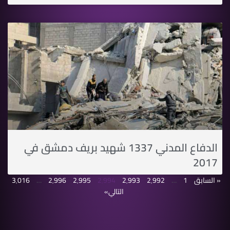
الدفاع المدني 1337 شهيد بريف دمشق في
2017
« السابق
1
…
2٬992
2٬993
2٬994
2٬995
2٬996
…
3٬016
التالي»