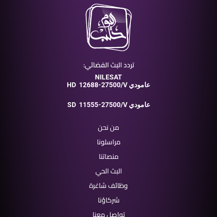
تردد البث الفضائي:
NILESAT
12688-27500/V عامودي
HD
11555-27500/V عامودي
SD
من نحن
مراسلونا
منصاتنا
البث الحي
وظائف شاغرة
شركاؤنا
تواصل معنا