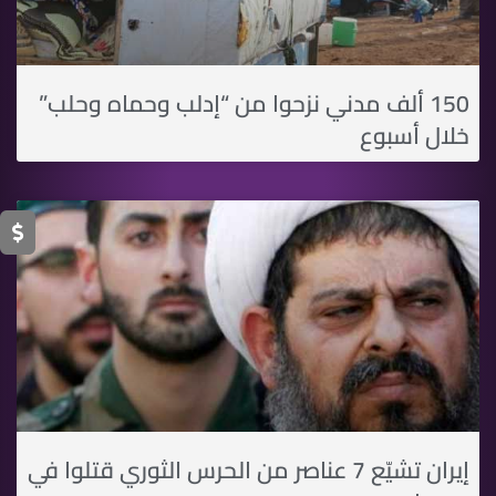
150 ألف مدني نزحوا من “إدلب وحماه وحلب”
خلال أسبوع
إيران تشيّع 7 عناصر من الحرس الثوري قتلوا في