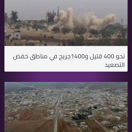
نحو 400 قتيل و1400جريح في مناطق خفض
التصعيد