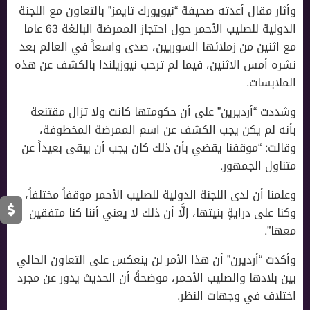
وأثار مقال أعدته صحيفة “نيويورك تايمز” بالتعاون مع اللجنة
الدولية للصليب الأحمر حول احتجاز الممرضة البالغة 63 عاما
مع اثنين من زملائها السوريين، صدى واسعاً في العالم بعد
نشره أمس الاثنين، فيما لم ترحب نيوزيلندا بالكشف عن هذه
الملابسات.
وشددت “أرديرين” على أن حكومتها كانت ولا تزال مقتنعة
بأنه لم يكن يجب الكشف عن اسم الممرضة المخطوفة،
وقالت: “موقفنا يقضي بأن ذلك كان يجب أن يبقى بعيداً عن
متناول الجمهور.
وعلمنا أن لدى اللجنة الدولية للصليب الأحمر موقفاً مختلفاً،
وكنا على درايةٍ بنيتها، إلَّا أن ذلك لا يعني أننا كنا متفقين
معها”.
وأكدت “أرديرن” أن هذا الأمر لن ينعكس على التعاون الحالي
بين بلادها والصليب الأحمر، موضحةً أن الحديث يدور عن مجرد
اختلاف في وجهات النظر.