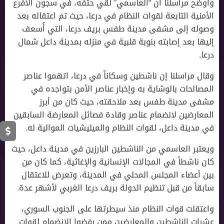
وأوضح مراسلنا أن “العاسمي” لقي حتفه، في سجون الأفرع
الأمنية التابعة لقوات النظام في درعا، حيث تم اعتقاله بعد
وصوله إلى مشفى مدينة طفس بريف درعا، التي أُسعف
إليها بعد إصابته بنوبة قلبية في منزله بمدينة داعل شمال
درعا.
وقال مراسلنا إن ناشطين وسكاناً في درعا، اتهموا عناصر
المصالحات بالوشاية به وإخبار عناصر الأمن بتواجده في
مشفى مدينة طفس بعد ملاحقته، حيث كان من أبرز
المعارضين لانضمام عناصر وقادة فصائل المعارضة السابقين
في مدينة داعل، لقوات النظام والميليشيات الموالية له.
ويعتبر العاسمي من الناشطين البارزين في مدينة داعل، حيث
كان ناشطاً في المجالات الإنسانية والإغاثية، كما كان من
بين أعضاء المجلس المحلي في المدينة، وتعرض للاعتقال
سابقاً من قبل تنظيم الدولة بريف درعا الغربي لأشهر عدة.
واعتقلت قوات النظام منذ سيطرتها على الجنوب السوري،
عشرات الناشطين والمعارضين ممن رفضوا الانضمام لقوات