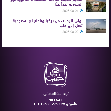
السورية يبدأ غدًا
2026-08-01
أولى الرحلات من ‏تركيا وألمانيا والسعودية
تصل إلى حلب
2026-08-02
تردد البث الفضائي:
NILESAT
12688-27500/V عامودي
HD