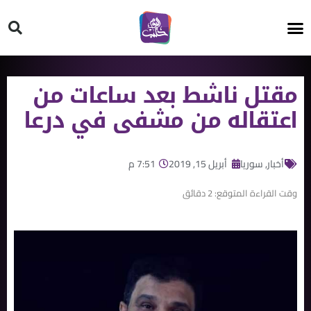
HT ON #
مقتل ناشط بعد ساعات من
اعتقاله من مشفى في درعا
أخبار
,
سوريا
أبريل 15, 2019
7:51 م
وقت القراءة المتوقع:
2
دقائق