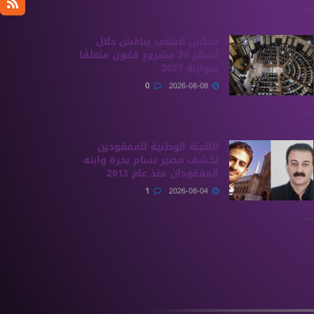
...
مجلس الشعب يناقش خلال
أشهر 39 مشروع قانون متعلقًا
بموازنة 2027
0
2026-08-08
...
الهيئة الوطنية للمفقودين
تكشف مصير بسام بحرة وابنه
المفقودان منذ عام 2013
1
2026-08-04
...