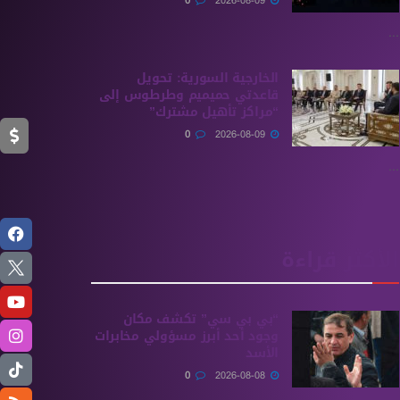
0
2026-08-09
...
الخارجية السورية: تحويل
قاعدتي حميميم وطرطوس إلى
“مراكز تأهيل مشترك”
0
2026-08-09
...
الأكثر قراءة
“بي بي سي” تكشف مكان
وجود أحد أبرز مسؤولي مخابرات
الأسد
0
2026-08-08