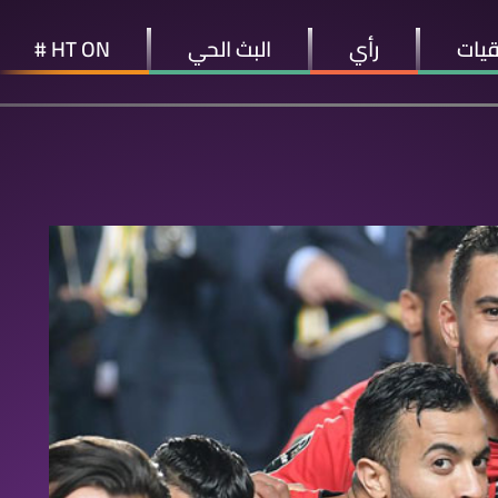
قيات
رأي
البث الحي
HT ON #