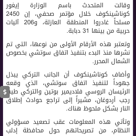
وقالت المتحدث باسم الوزارة إيغور
كوناشينكوف خلال مؤتمر صحفي، إن 2450
مسلحاً غادروا المنطقة العازلة، و206 آليات
حربية من بينها 31 دبابة.
وتعتبر هذه الأرقام الأولى من نوعها، التي تم
نشرها منذ البدء بتنفيذ اتفاق سوتشي بخصوص
الشمال المحرر.
وأضاف كوناشينكوف أن الجانب التركي يبذل
جهوداً لتنفيذ اتفاق سوتشي، الذي وقعه
الرئيسان الروسي فلاديمير بوتين والتركي طيب
رجب أردوغان، مشيراً إلى تراجع حوادث إطلاق
النار بشكل ملحوظ هناك.
وتأتي هذه المعلومات عقب تصعيد مسؤولي
النظام، من تصريحاتهم حول محافظة إدلب