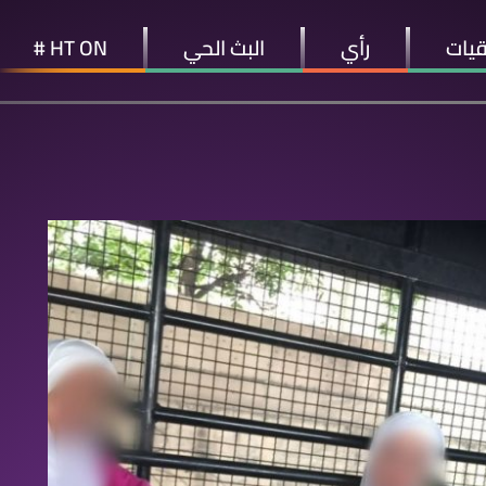
قيات
رأي
البث الحي
HT ON #