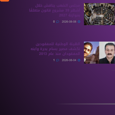
مجلس الشعب يناقش خلال
أشهر 39 مشروع قانون متعلقًا
بموازنة 2027
0
2026-08-08
...
الهيئة الوطنية للمفقودين
تكشف مصير بسام بحرة وابنه
المفقودان منذ عام 2013
1
2026-08-04
...