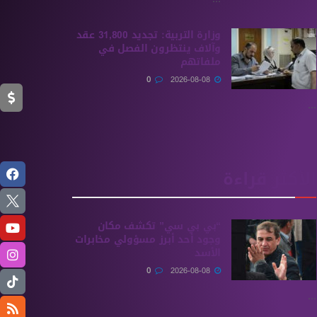
وزارة التربية: تجديد 31,800 عقد
وآلاف ينتظرون الفصل في
ملفاتهم
0
2026-08-08
...
الأكثر قراءة
“بي بي سي” تكشف مكان
وجود أحد أبرز مسؤولي مخابرات
الأسد
0
2026-08-08
...