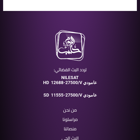
تردد البث الفضائي:
NILESAT
12688-27500/V عامودي
HD
11555-27500/V عامودي
SD
من نحن
مراسلونا
منصاتنا
البث الحي