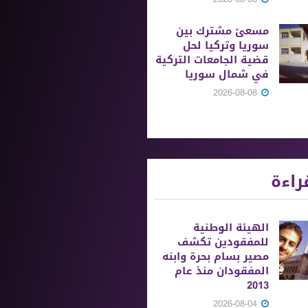
مسعىً مشترك بين
سوريا وتركيا لحل
قضية الجامعات التركية
في شمال سوريا
2026-08-08
راءة
الهيئة الوطنية
للمفقودين تكشف
مصير بسام بحرة وابنه
المفقودان منذ عام
2013
2026-08-04