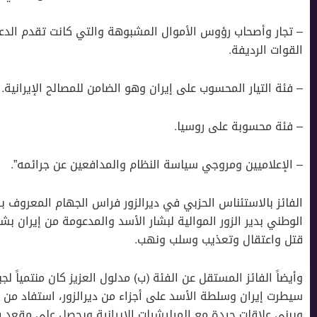
– تجار وأصحاب رؤوس الأموال المشبوهة والتي كانت تقدم الدعم
القوات الرديفة.
– فئة التيار المحسوب على إيران وهو الضامن للمصالح الإيرانية.
– فئة محسوبة على روسيا.
– الإعلاميين ومروجي سياسة النظام والمدافعين عن جرائمه”.
الفائز بالاستئناس الحزبي في ديرالزور فراس الجهام المعروف بـ “
الوطني بدير الزور الموالية لبشار الأسد والمدعومة من إيران بشك
قتل واعتقال وتعذيب وسلب ونهب.
وأيضاً الفائز المستقل عن الفئة (ب) مدلول العزيز كان منتمياً ل
سيطرت إيران وسلطة الأسد على أجزاء من ديرالزور، استفاد من 
ويبني علاقات جيدة مع الميليشيات الإيرانية ويحصل على مقعد