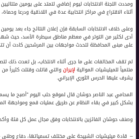
أثناء الاقتراع في مراكز انتخابية عدة في اللاذقية ودرعا وحماة،
وعلى خلاف الانتخابات السابقة فإن إعلان النتائج جاء بعد يومين
أدى لكثير من التوتر في معظم مناطق سيطرة الأسد، حيث شهدت
على مبنى المحافظة لتحدث مواجهات بين المرشحين كادت أن تتحو
لم تقف المخالفات على ما جرى أثناء الانتخاب، بل تعدت ذلك لت
منتمياً للميليشيات الموالية
لإيران
والتي قاتلت وقتلت كثيراً من
يشرف عليها الحرس الثوري الإيراني.
المحامي عبد الناصر حوشان قال لموقع حلب اليوم “أصبح ما 
بشكل كبير في بقاء النظام عن طريق عمليات قمع ومواجهة المطال
وصنف حوشان الفائزين بالانتخابات وفق مجال عمل كل فئة وأك
– قادة ميليشيات الشبيحة على مختلف تسمياتها، دفاع وطني –