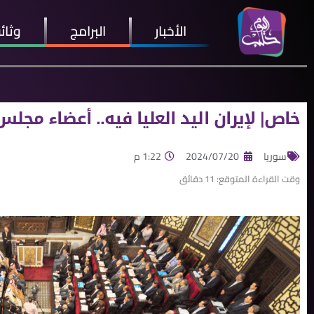
الأخبار
البرامج
وثائ
خاص| لإيران اليد العليا فيه.. أعضاء م
سوريا
2024/07/20
1:22 م
وقت القراءة المتوقع:
11
دقائق