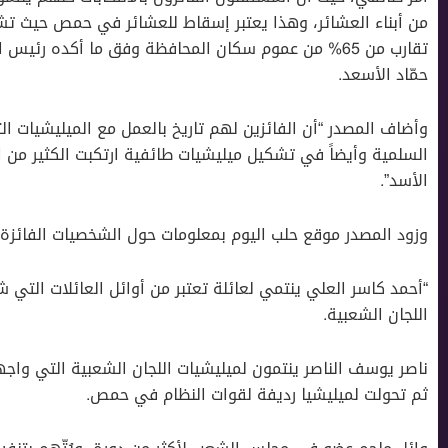
من أبناء العشائر، وهذا يعتبر إسقاط للعشائر في حمص حيث تشكل
تقارب من 65% من عموم سكان المحافظة وفق ما أكده رئ
حمّاد الأسعد.
وأضاف المصدر “أن الفائزين لهم تاريخ بالعمل مع الميليشيات ال
السلمية وأيضاً في تشكيل ميليشيات طائفية ارتكبت الكثير من ا
الأسد”.
وزود المصدر موقع حلب اليوم بمعلومات حول الشخصيات الفائ
“أحمد كاسر العلي ينتمي لعائلة تعتبر من أوائل العائلات ا
اللجان الشعبية.
ناصر يوسف الناصر ينتمون لميليشيات اللجان الشعبية التي واجه
ثم تحولت لميليشيا رديفة لقوات النظام في حمص.