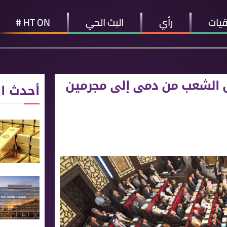
قيات
رأي
البث الحي
HT ON #
جلس الشعب من دمى إلى مجرمين
أحدث ال