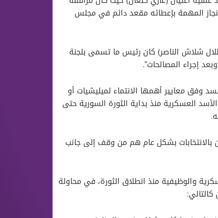
عملية اغتيال (غازي كنعان) حيث كان مرافقه
نجاز المهمة بإعطائه مقعد دائم في مجلس
طلال شلاش الناصر) كان رئيس ما تسمى بلجنة
عد إجراء المصالحات”.
سد وفق معايير أهمها الانتماء لميليشيات أو
 الأسد العسكرية منذ بداية الثورة السورية حتى
ه.
 بالانتخابات بشكل عام هم من وقف إلى جانب
كرية والوظيفية منذ انطلاق الثورة، في محاولة
كالتالي: