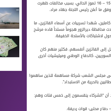
ومددت اللجنة الانتخابات ليوم إضافي لتمتد على يومين متتاليين 15 – 16 تموز الحالي، بسبب مخالفات ظهرت
 وفق ما أعلن رئيس اللجنة جهاد مراد.
 كاملين، شهدا تسريبات عن أسماء الفائزين، ما
 محافظة ديرالزور هجوماً مسلحاً قاده مرشح
ل لاشتباكات بالأسلحة الخفيفة.
صل إلى الفائزين أنفسهم، فكثير منهم كان
 السوريين، كالدفاع الوطني وميليشيات أخرى
يسمى مجلس الشعب شركة مساهمة للذين ساهموا
بين بالحرية من الاستبداد”.
د أن “الشركاء ينقسمون إلى خمس فئات وهم:
 دفاع محلي- قوات رديفة.