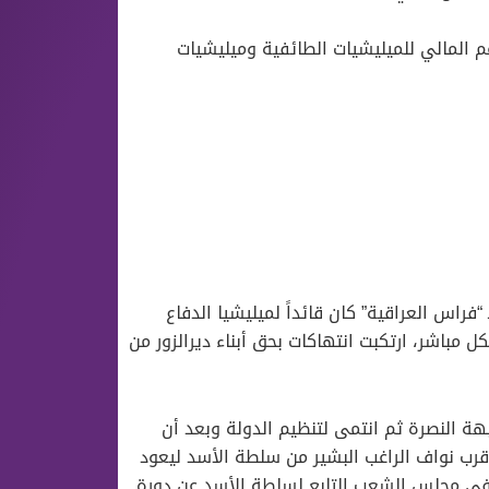
 المالي للميليشيات الطائفية وميليشيات
فراس العراقية” كان قائداً لميليشيا الدفاع
ل مباشر، ارتكبت انتهاكات بحق أبناء ديرالزور من
جبهة النصرة ثم انتمى لتنظيم الدولة وبعد أن
قرب نواف الراغب البشير من سلطة الأسد ليعود
 في مجلس الشعب التابع لسلطة الأسد عن دورة