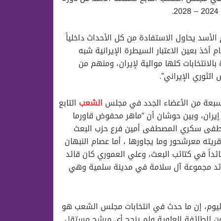
أسد يحاول الاستفادة من كل الأحداث داخلياً
م أخذ بعين الاعتبار السيطرة الإيرانية شبه
بالانتخابات كلها موالية لإيران، ومنهم من
لثوري الإيراني”.
 سبعة من الأعضاء الجدد في مجلس
الشعب
التابع
يران، وبين حوشان أن “ماهر محفوض قاورما
 مصطفى سكري المصطفى أمين فرع حزب البعث
ه معرشحور وما يجاورها ، أما عصام النبهان
ئداً في كتائب البعث، وعلي العموري كان قائد
ائد مجموعة آل سلامة في مدينة سلمية وهي
وم، إن ما حدث في انتخابات مجلس الشعب هو
مون للطائفة العلوية ولم ينجح أي مرشح مستقل