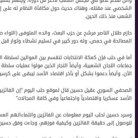
وائل ملحم عضو في مجلس الشعب لأكثر من دورة، ويُتّهم بتنفيذ 
الشخصي عند مقتله، وهناك حديث حول مكافأة النظام له على إ
الشعب منذ ذلك الحين.
حازم طلال الناصر مرشح عن حزب البعث، والده المتوفى (اللواء 
المصالحة في حمص، وله دور كبير في تسليم نشطاء وثوار قبل وب
أما في حلب فإن كعكة الانتخابات تنقسم بين الموالين لسلطة ال
جماعات اللجان الشعبية، وأيضاً التجار الذين مولوا عمليات سلطة
الآن، وأيضاً دعموا بشكل أو بآخر اقتصاد الأسد ليبقى على كرسي
الصحفي السوري عقيل حسين قال لموقع حلب اليوم “إن الفائزين
الأسد عسكريا واقتصادياً واجتماعياً وفي كافة المجالات”
وسرد حسين لحلب اليوم معلومات عن الفائزين وانتماءاتهم العس
للوصول إلى حقيقة الفائزين وكيفية فوزهم، وجاءت وفق حسين 