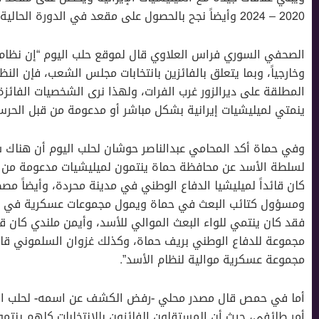
2020 – 2024 وأيضاً نجح بالحصول على مقعد في الدورة الحالية 2024 – 2028.
الصحفي السوري فراس العلاوي قال لموقع حلب اليوم “إن نظام ال
وخارجياً، وبما يتعلق بالفائزين بانتخابات مجلس الشعب، فإن النظا
المطلقة على ديرالزور غرب الفرات، ولهذا نرى الشخصيات الفائزة 
ينمتي لميليشيات إيرانية بشكل مباشر أو مدعومة من قبل الحرس ا
وفي حماة أكد المحامي عبدالناصر حوشان لحلب اليوم أن هناك
لسلطة الأسد عن محافظة حماة ينتمون لميليشيات مدعومة من إ
كان قائداً لميليشيا الدفاع الوطني في مدينة محردة، وأيضاً
ومسؤول كتائب البعث في حماة ويمول مجموعات عسكرية في قريت
فقد كان ينتمي للواء البعث الموالي للأسد، وأيمن ملندي كان قا
مجموعة للدفاع الوطني بريف حماة، وكذلك غزوان السلموني ق
مجموعة عسكرية موالية لنظام الأسد”.
أما في حمص قال مصدر محلي -رفض الكشف عن اسمه- لحلب الي
أمر طائفي، حيث أن المستقلون الفائزون بالانتخابات كلهم ينت