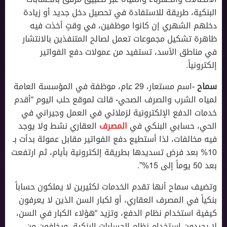
البنكية، طريقة للاستفادة في تحصيل دخل جديد أو زيادة
دخلهم الشهري إن كانوا موظفين، في وقتٍ أخذت فيه
ظاهرة تشكيل مجموعات تعمل لصالح المتنفذين بالانتشار
في مناطق الأسد، تستفيد من عمولات دفع الفواتير
إلكترونياً.
سماح
-اسم مستعار، 29 عام، موظفة في المؤسسة العامة
لمياه الشرب والصرف الصحي- قالت لموقع حلب اليوم “أقدم
خدمات الدفع الإلكترونية لزملائي في العمل وجيراني في
الحي، حسابي البنكي في
المصرف
العقاري نشط ولا يوجد
فيه مخالفات، لذا أستطيع دفع الفواتير مقابل عمولة بدأت بـ
10% بعد فرض تسديدها بطريقة إلكترونية بأيام، ثم ارتفعت
بعد 50 يوماً إلى 15%”.
وتضيف سماح أنها تقدم الخدمات لكثيرين لا يملكون حساباً
بنكياً في المصرف العقاري، أو لكبار السن الذين لا يعرفون
كيفية استخدام نظام الدفع، وتزيد “هؤلاء الكبار في السن،
لا يجيدون استخدام نظام الحسابات البنكية، ويخافون من