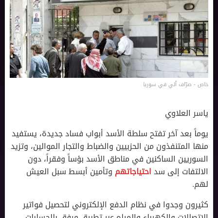
خاص - صرّاف آلي في سوريا
ياسر العلاوي
يوماً بعد آخر تفتح سلطة الأسد أبواب فساد جديدة، يستفيد
منها المتنفذون من الحزبيين والضباط والتجار الموالين، وتزيد
السوريين الساكنين في مناطق الأسد بؤساً وفقراً، دون
الالتفات إلى سد
احتياجاتهم
وتأمين أبسط سبل العيش
لهم.
كثيرون وجدوا في نظام الدفع الإلكتروني لتحصيل فواتير
الاتصالات والكهرباء والمياه عبر تطبيق مرفق بالحسابات