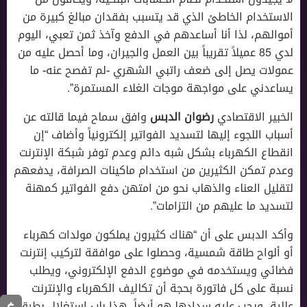
الاستخدام الخاطئ الذي قد يتسبب بفقدان مبالغ كبيرة من
أموالهم، لذا أنا أساعدهم في الدفع وآخذ ثمن تعبي، اليوم
لدي 85 عميلاً تقريباً بين العمل والجيران، وما أحصل عليه من
عمولات يصل إلى ضعف راتبي الشهري -لم تفصح عنه- ما
يساعدني على مواجهة موجات الغلاء المستمرة”.
الخبير الاقتصادي
رضوان الدبس
وافق سماح فيما قالته عن
أسباب اللجوء إليها لتسديد الفواتير إلكترونياً وأضاف “إن
انقطاع الكهرباء بشكل شبه دائم وعدم توفر شبكة الإنترنت
وعدم تمكن الكثيرين من استخدام ماكينات الصرافة، يدفعهم
لتقليل العناء والذهاب نحو من امتهن دفع الفواتير كمهنة
لتسديد ما عليهم من التزامات”.
وأكد الدبس على أن “هناك كثيرون يملكون مولدات كهرباء
أو ألواح طاقة شمسية، وحصلوا على موافقة لتركيب إنترنت
فضائي ويستخدمه في موضوع الدفع الإلكتروني، ويطلب
نسبة على كل فاتورة بحجة أن تكاليف الكهرباء والإنترنت
عالية، ويجب عليه سدادها هو أيضاً، هذا باب استغلال بطرق