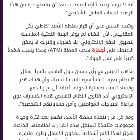
أنه لا يوجد رصيد كافٍ للتسديد، بعد أن يقتطع جزءً من هذا
الرصيد لحساب العامل الشخصي”.
وشدد الدبس على أن قرار سلطة الأسد “خاطئ بكل
المقاييس، لأن النظام لم يوفر البنية التحتية المناسبة
لتطبيق الدفع الإلكتروني، بلا كهرباء وإنترنت لا يمكن
الاعتماد على
أجهزة
سحب العملة (ATM) وهذا يسبب ضغطاً
كبيراً على عمل البنوك”.
وذهب الدبس مع رأي حسان حول التلاعب بالقرار وقال
“النظام يعرف تماماً سوء البنية التحتية، وأن هناك هدر
وفساد تسبب بخسارة الدولة، أعتقد أن قرار الدفع
الإلكتروني أحد فتاوى النظام لتقليص هذه الخسارات دون
مراعاة احتياجات المواطنين وأمن حساباتهم الشخصية”.
ومع كل قرار تتخذه سلطة الأسد، تظهر بعد فترة وجيزة
مجموعات متنفذة تستغل هذه القرارات لمنفعتها الخاصة،
وتجيّر لهذا الأمر أشخاصاً ينفذون الأعمال بطرق ملتوية،