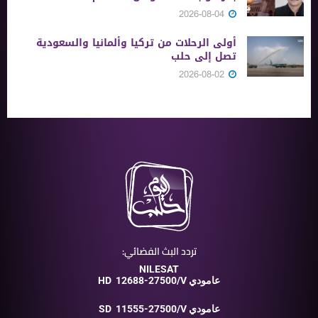
2026-08-04
أولى الرحلات من ‏تركيا وألمانيا والسعودية
تصل إلى حلب
2026-08-02
تردد البث الفضائي:
NILESAT
12688-27500/V عامودي
HD
11555-27500/V عامودي
SD