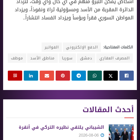
أشخاصٌ يمكن التبرؤ منهم في أي حال وأي وقت، لتزداد
الدائرة المقربة من الأسد ومسؤولية ثراءً ونفوذاً، ويزداد
المواطن السوري فقراً وبؤساً ويزداد الفساد انتشاراً..
الكلمات المفتاحية:
الدفع الإلكتروني
الفواتير
المصرف العقاري
دمشق
سوريا
مناطق الأسد
موظف
أحدث المقالات
الشيباني يلتقي نظيره التركي في أنقرة
2026-08-06