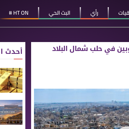
قيات
رأي
البث الحي
HT ON #
بين في حلب شمال البلاد
أحدث ال