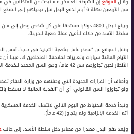
وقال
الموقع
إن الشرطة العسكرية ستبحث عن المتخلفين في مد
سن الأربعين مهلة 6 أيام لدفع البدل قبل ترحيلهم إلى القطع العسكرية.
ويبلغ البدل 4800 دولارا مستحقا على كل شخص وصل إل
سلطة الأسد من خلاله لتأمين عملة صعبة للخزينة.
ونقل الموقع عن “مصدر عامل بشعبة التجنيد في حلب”، أمس ال
الأيام الفائتة سيارات وتعزيزات لملاحقة المتخلفين ك، مبينا أن غ
الأنظار لحين تجاوزهم سن 42 عاماً، وهو السن المحدد للخدمة الاحتياطية.
وأضاف أن القرارات الجديدة التي وصلتهم من وزارة الدفاع تقض
ولو تجاوزوا السن القانوني، أي أن “الفدية المالية لا تسقط بالتق
وتبدأ خدمة الاحتياط من اليوم التالي لانتهاء الخدمة العسكرية 
أتم الخدمة الإلزامية ولم يتجاوز (42 عاماً).
ويُعد دفع البدل مصدرا من مصادر دخل سلطة الأسد، إلى جانب
ج