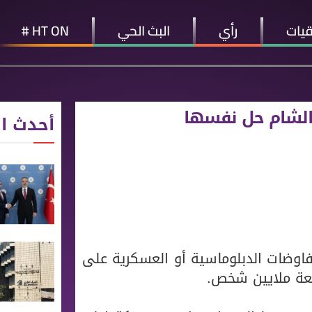
قيات
رأي
البث الحي
HT ON #
 الشام حل نفسها
أحدث ال
فاوضات الدبلوماسية أو العسكرية على
بعة ملايين شخص.