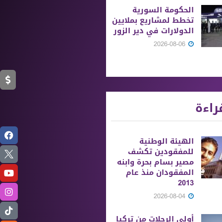
الحكومة السورية
تخطط لمشاريع بملايين
الدولارات في دير الزور
2026-08-06
راءة
الهيئة الوطنية
للمفقودين تكشف
مصير بسام بحرة وابنه
المفقودان منذ عام
2013
2026-08-04
أولى الرحلات من ‏تركيا