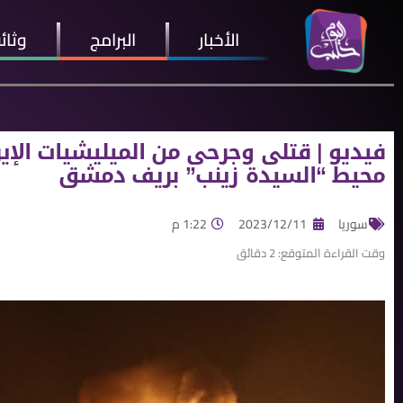
الأخبار
البرامج
وثائ
فيديو | قتلى وجرحى من الميليشيات الإيرا
محيط “السيدة زينب” بريف دمشق
سوريا
2023/12/11
1:22 م
وقت القراءة المتوقع:
2
دقائق