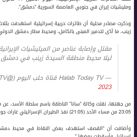
ومليشيات إيران في جنوبي العاصمة السورية “دمشق”.
وذكرت مصادر محلية أن طائرات حربية إسرائيلية استهدفت بثلاث 
زينب، ما أدّى لتدمير المبنى بالكامل، ومحيط مطار دمشق الدولي
مقتل وإصابة عناصر من الميليشيات الإيراني
ليلا محيط منطقة السيدة زينب في دمشق
— Halab Today TV قناة حلب اليوم (@HalabTodayTV)
2023
من جهتها، نقلت وكالة “سانا” الناطقة باسم سلطة الأسد، عن 
23:05 من مساء الأحد (21:05) نفذ الطيران الإسرائيلي غارات جوي من اتجاه الجولان السوري”.
وأضافت أن “القصف استهدف بعض النقاط في محيط دمشق، م
إسرائيل وأسقطت بعضها “.