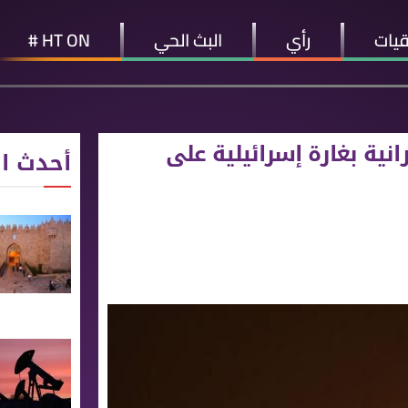
قيات
رأي
البث الحي
HT ON #
نية بغارة إسرائيلية على
أحدث ال