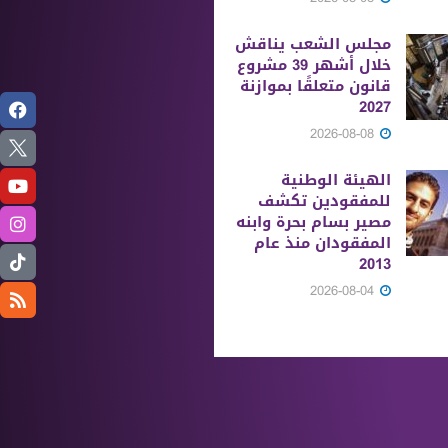
مجلس الشعب يناقش
خلال أشهر 39 مشروع
قانون متعلقًا بموازنة
2027
2026-08-08
الهيئة الوطنية
للمفقودين تكشف
مصير بسام بحرة وابنه
المفقودان منذ عام
2013
2026-08-04