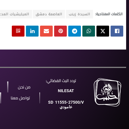
الكلمات المفتاحية:
السيدة زينب
العاصمة دمشق
الميليشيات المدع
تردد البث الفضائي:
من نحن
NILESAT
تواصل معنا
SD
11555-27500/V
عامودي