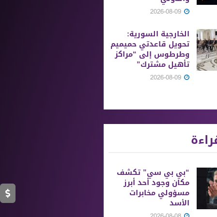
2026-08-09
الخارجية السورية:
تحويل قاعدتي حميميم
وطرطوس إلى “مراكز
تأهيل مشترك”
2026-08-09
راءة
“بي بي سي” تكشف
مكان وجود أحد أبرز
مسؤولي مخابرات
الأسد
2026-08-08