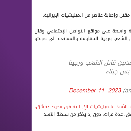
ل وإصابة عناصر من الميليشيات الإيرانية.
ة واسعة على مواقع التواصل الإجتماعي وقال
 الشعب ورجينا المقاومه والممانعه الي صرعتو
دنين قاتل الشعب ورجينا
 بس جبناء
December 11, 2023
اﻷسد والميليشيات اﻹيرانية في محيط دمشق،
ق، عدة مرات، دون رد يذكر من سلطة الأسد.