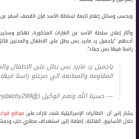
وبحسب وسائل إعلام تابعة لسلطة الأسد فإن القصف أسفر عن مقت
وأثار إعلان سلطة الأسد عن الغارات المذكورة، تهكم وسخري
أحدهم: “ياجميل رد مابرد بس بطل على الاطفال والمدنين قاتل
راسنا فيها بس جبناء”.
ياجميل رد مابرد بس بطل على الاطفال والم
المقاومه والممانعه الي صرعتو راسنا فيها
— حسبنا الله ونعم الوكيل (@amjdalzby299)
يشار إلى أن الطائرات اﻹسرائيلية شنت غارات على
مواقع قوات 
خلال الأسابيع، الفائتة، إضافة إلى استهداف مطاري حلب ودمش