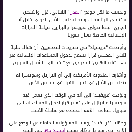
وبحسب ما نقل موقع “
المدن
” اللبناني، فإن واشنطن
ستتولى الرئاسة الدورية لمجلس الأمن الدولي خلال آب
الجاري، بينما تتولى سويسرا والبرازيل صياغة القرارات
الإنسانية الخاصة بشأن سوريا.
وأوضحت “غرينفيلد” في تصريحات للصحفيين، أن هناك حاجة
لتبني المجلس قراراً يسمح بدخول المساعدات الإنسانية عبر
معبر “باب الهوى” الحدودي مع تركيا إلى الشمال السوري.
وأشارت المندوبة الأمريكية إلى أن البرازيل وسويسرا لم
تتخليا عن الأمل في تمرير القرار في مجلس الأمن.
ونوّهت “غريفيلد” إلى أنه في الوقت الذي تعمل فيه
سويسرا والبرازيل على تمرير قرار إدخال المساعدات إلى
سوريا، تتفاوض الأمم المتحدة مع سلطة الأسد.
وحمّلت “غرينفيلد” روسيا المسؤولية الكاملة عن الوضع على
الأرض في سوريا، وذلك بسبب
استخدامها
حق النقض