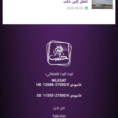
تصل إلى حلب
2026-08-02
تردد البث الفضائي:
NILESAT
12688-27500/V عامودي
HD
11555-27500/V عامودي
SD
من نحن
مراسلونا