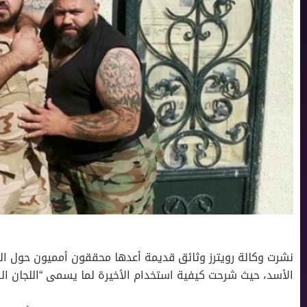
نشرت وكالة رويترز وثائق قديمة أعدها محققون أمميون حول الو
اﻷسد، حيث شرحت كيفية استخدام اﻷخيرة لما يسمى “اللجان الش