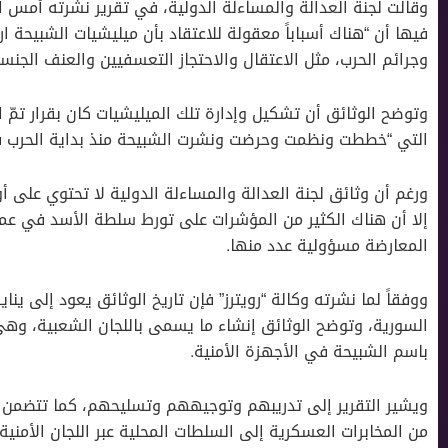
وقالت لجنة العدالة والمساءلة الدولية، في تقرير نشرته أمس ا
فيها أن “هناك أسباباً معقولة للاعتقاد بأن ميليشيات الشبيحة ار
وجرائم الحرب، مثل الاعتقال والاحتجاز التعسفيين والعنف الجنس
وتوضح الوثائق أن تشكيل وإدارة تلك الميليشيات كان بقرار تم
التي “خططت ونظمت وحرضت ونشرت الشبيحة منذ بداية الحرب في عام
ورغم أن وثائق لجنة العدالة والمساءلة الدولية لا تحتوي على أ
إلا أن هناك الكثير من المؤشرات على تورط سلطة اﻷسد في عملي
المعارضة مسؤولية عدد منها.
السورية، وتوضح الوثائق إنشاء ما يسمى باللجان الشعبية، وه
باسم الشبيحة في الأجهزة الأمنية.
من المخابرات العسكرية إلى السلطات المحلية عبر اللجان الأمنية