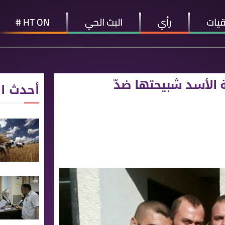
قيات
رأي
البث الحي
HT ON #
 اﻷسد شبيحتها ضدّ
أحدث ال