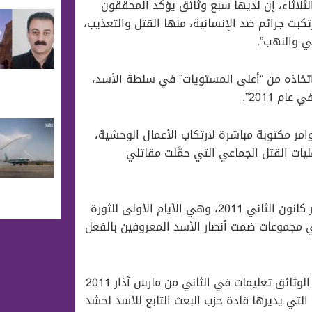
لثلاثاء، إن لديها سبع وثائق يؤكد المحققون
تكبت جرائم ضد الإنسانية، منها القتل والتعذيب،
ي والنهب”.
ّ اتخاذه من “أعلى المستويات” في سلطة اﻷسد،
 2011”.
وامر مكتوبة مباشرة لارتكاب الأعمال الوحشية،
ات القتل الجماعي التي حمَّلت مقاتلي
ووفقاً لما نشرته وكالة “رويترز” فإن تاريخ الوثائق يعود إلى يناير كانون الثاني 2011، وهي الأيام الأولى للثورة
ي مجموعات ضمت أنصار اﻷسد المعروفين بالفعل
ويشير التقرير إلى تدريبهم وتوجيههم وتسليحهم، كما تتضمن الوثائق تعليمات في الثاني من مارس آذار 2011
 التي يديرها قادة حزب البعث التابع للأسد لحشد