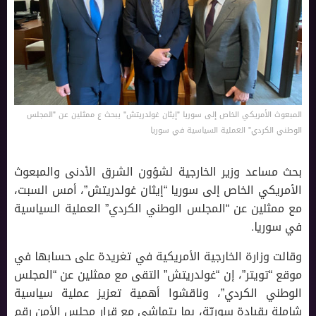
المبعوث الأمريكي الخاص إلى سوريا "إيثان غولدريتش" يبحث ع ممثلين عن "المجلس
الوطني الكردي" العملية السياسية في سوريا
بحث مساعد وزير الخارجية لشؤون الشرق الأدنى والمبعوث
الأمريكي الخاص إلى سوريا “إيثان غولدريتش”، أمس السبت،
مع ممثلين عن “المجلس الوطني الكردي” العملية السياسية
في سوريا.
وقالت وزارة الخارجية الأمريكية في تغريدة على حسابها في
موقع “تويتر”، إن “غولدريتش” التقى مع ممثلين عن “المجلس
الوطني الكردي”، وناقشوا أهمية تعزيز عملية سياسية
شاملة بقيادة سوريّة، بما يتماشى مع قرار مجلس الأمن رقم