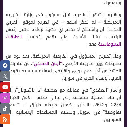
ونيويورك.
ونهاية الشهر المنصرم، قال مسؤول في وزارة الخارجية
الأمريكية – لم يُذكر اسمه – في تصريح لموقع “العربي
الجديد”، إن واشنطن لا تدعم أي جهود لإعادة تأهيل رئيس
الرئيس، “بشار الأسد”، ولن تقوم بتحسين
العلاقات
الدبلوماسية
معه.
وجاء تصريح المسؤول في الخارجية الأمريكية، بعد يوم من
تصريحات وزير الخارجية الأردني،
“أيمن الصفدي”
، عن نية بلاده
الحشد من أجل دعم دولي وإقليمي لعملية سياسية يقودها
العرب، لإنهاء الحرب في سوريا.
وأشار “الصفدي” في مقابلة مع صحيفة “ذا ناشيونال”، إلى
أن تلك العملية ستستند إلى قراري مجلس الأمن الدولي
2254 و2642، اللذين يضعان خريطة طريق لـ “تسوية
تفاوضية” في سوريا، وتسليم المساعدات الإنسانية إلى
السوريين.