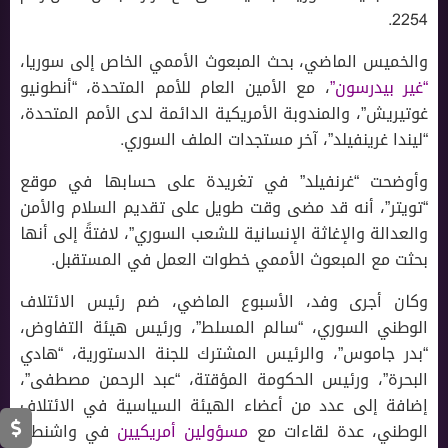
2254.
والخميس الماضي، بحث المبعوث الأممي الخاص إلى سوريا،
“غير بيدرسون”
، مع الأمين العام للأمم المتحدة، “أنطونيو
غوتيريش”، والمندوبة الأمريكية الدائمة لدى الأمم المتحدة،
“ليندا غرينفيلد”، آخر مستجدات الملف السوري.
وأوضحت “غرنفيلد” في تغريدة على حسابها في موقع
“تويتر”، أنه قد مضى وقت طويل على تقديم السلام والأمن
والعدالة والإغاثة الإنسانية للشعب السوري”، لافتةً إلى أنها
بحثت مع المبعوث الأممي خطوات العمل في المستقبل.
وكان أجرى وفد، الأسبوع الماضي، ضم رئيس الائتلاف
الوطني السوري، “سالم المسلط”، ورئيس هيئة التفاوض،
“بدر جاموس”، والرئيس المشترك للجنة الدستورية، “هادي
البحرة”، ورئيس الحكومة المؤقتة، “عبد الرحمن مصطفى”،
إضافة إلى عدد من أعضاء الهيئة السياسية في الائتلاف
الوطني، عدة لقاءات مع
مسؤولين أمريكيين
في واشنطن