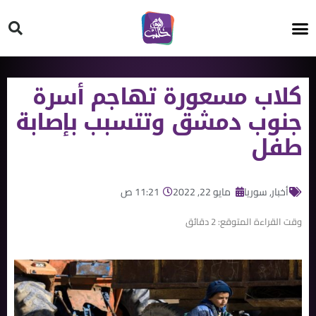
HT ON #
كلاب مسعورة تهاجم أسرة
جنوب دمشق وتتسبب بإصابة
طفل
أخبار
,
سوريا
مايو 22, 2022
11:21 ص
وقت القراءة المتوقع:
2
دقائق