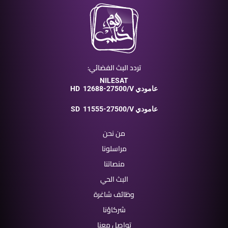
تردد البث الفضائي:
NILESAT
12688-27500/V عامودي
HD
11555-27500/V عامودي
SD
من نحن
مراسلونا
منصاتنا
البث الحي
وظائف شاغرة
شركاؤنا
تواصل معنا