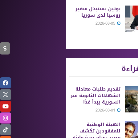
بوتين يستبدل سفير
روسيا لدى سوريا
2026-08-05
راءة
تقديم طلبات معادلة
الشهادات الثانوية ‏غير
السورية يبدأ غدًا
2026-08-01
الهيئة الوطنية
للمفقودين تكشف
مصير بسام بحرة وابنه