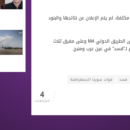
ثفة، لم يتم الإعلان عن نتائجها والبنود
وتعتبر مدينة “عين عيسى” نقطة استراتيجية مهمة لوقوعها على الطريق الدولي M4 وعلى مفرق ثلاث
 لـ”قسد” في عين عرب ومنبج.
قسد
قوات سوريا الديمقراطية
4
المشاهدات