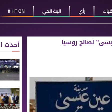
قيات
رأي
البث الحي
HT ON #
يسى” لصالح روسيا
أحدث ال