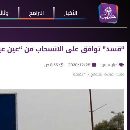
الأخبار
البرامج
وثائ
“قسد” توافق على الانسحاب من “عين ع
أخبار
,
سوريا
2020/12/28
8:55 ص
وقت القراءة المتوقع:
< 1
دقيقة