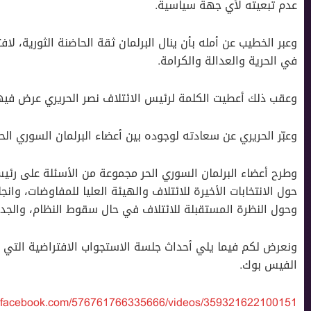
عدم تبعيته لأي جهة سياسية.
وعبر الخطيب عن أمله بأن ينال البرلمان ثقة الحاضنة الثورية، لا
في الحرية والعدالة والكرامة.
وعقب ذلك أعطيت الكلمة لرئيس الائتلاف نصر الحريري عرض فيه
وعبّر الحريري عن سعادته لوجوده بين أعضاء البرلمان السوري الحر
وطرح أعضاء البرلمان السوري الحر مجموعة من الأسئلة على رئيس
حول الانتخابات الأخيرة للائتلاف والهيئة العليا للمفاوضات، وا
وحول النظرة المستقبلة للائتلاف في حال سقوط النظام، والجد
ونعرض لكم فيما يلي أحداث جلسة الاستجواب الافتراضية التي ب
الفيس بوك.
w.facebook.com/576761766335666/videos/359321622100151