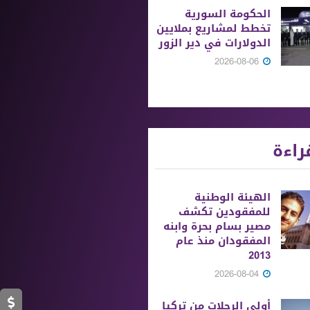
الحكومة السورية
تخطط لمشاريع بملايين
الدولارات في دير الزور
2026-08-06
راءة
الهيئة الوطنية
للمفقودين تكشف
مصير بسام بحرة وابنه
المفقودان منذ عام
2013
2026-08-04
أولى الرحلات من ‏تركيا