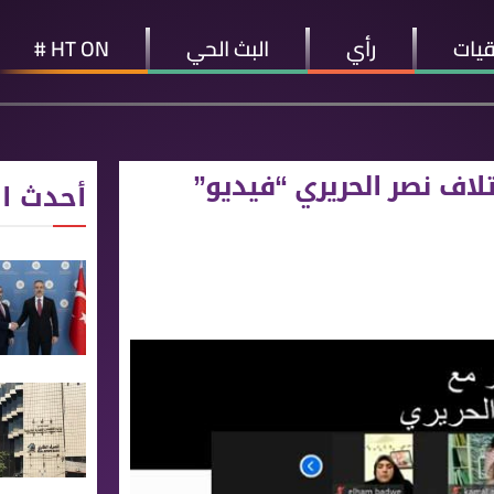
قيات
رأي
البث الحي
HT ON #
لاف نصر الحريري “فيديو”
أحدث ال