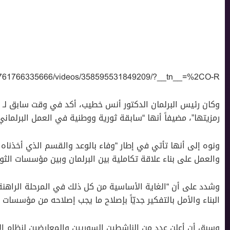
76761766335666/videos/358595531849209/?__tn__=%2CO-R
وكان رئيس البرلمان الدكتور أنس خطيب، أكد في وقت سابق لـ 
رمزيتها”، مضيفاً أنها “سابقة ثورية ووطنية في العمل البرلمان
ونوه إلى أنها تأتي في إطار “وفاء بالوعد والقسم الذي أخذناه
والعمل على بناء علاقة تكاملية بين البرلمان وبين مؤسسات الثور
وشدد على أن “الغاية الأساسية من كل ذلك في المرحلة الراهنة 
البناء والأمل بالتفكير جديّاً بإصلاح ما يجب إصلاحه من مؤسسات
وسبق أن أعلن عدد من الناشطين السوريين والمعارضين لنظام الأس