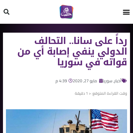
HT ON #
رداً على سانا.. التحالف
الدولي ينفي إصابة أي من
قواته في سوريا
أخبار
,
سوريا
مايو 27, 2020
4:39 م
وقت القراءة المتوقع:
< 1
دقيقة