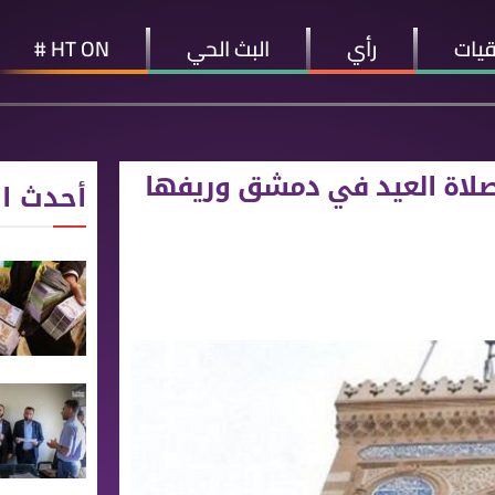
قيات
رأي
البث الحي
HT ON #
صلاة العيد في دمشق وريفها
أحدث ال