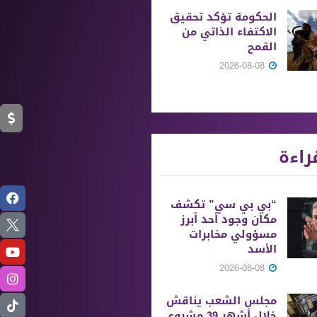
الحكومة تؤكد تحقيق
الاكتفاء الذاتي من
القمح
2026-08-08
راءة
“بي بي سي” تكشف
مكان وجود أحد أبرز
مسؤولي مخابرات
الأسد
2026-08-08
مجلس الشعب يناقش
خلال أشهر 39 مشروع