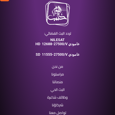
تردد البث الفضائي:
NILESAT
12688-27500/V عامودي
HD
11555-27500/V عامودي
SD
من نحن
مراسلونا
منصاتنا
البث الحي
وظائف شاغرة
شركاؤنا
تواصل معنا