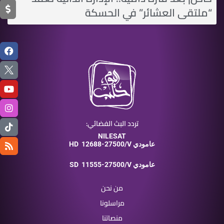
“ملتقى العشائر” في الحسكة
تردد البث الفضائي:
NILESAT
12688-27500/V عامودي
HD
11555-27500/V عامودي
SD
من نحن
مراسلونا
منصاتنا