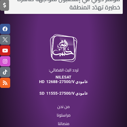
خطيرة تهدّد المنطقة
تردد البث الفضائي:
NILESAT
12688-27500/V عامودي
HD
11555-27500/V عامودي
SD
من نحن
مراسلونا
منصاتنا