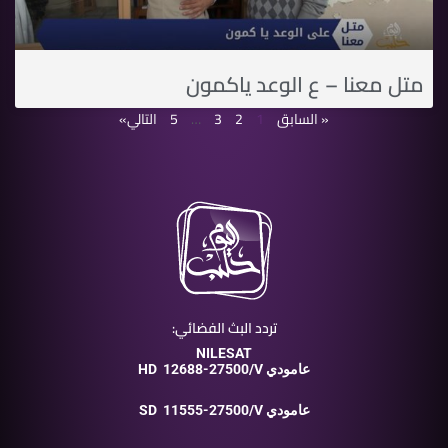
متل معنا – ع الوعد ياكمون
« السابق
1
2
3
…
5
التالي»
تردد البث الفضائي:
NILESAT
12688-27500/V عامودي
HD
11555-27500/V عامودي
SD