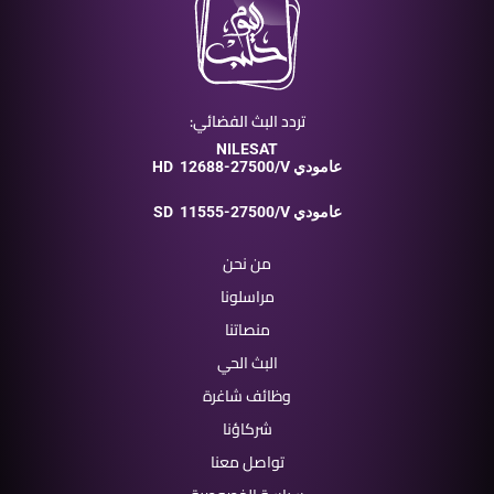
تردد البث الفضائي:
NILESAT
12688-27500/V عامودي
HD
11555-27500/V عامودي
SD
من نحن
مراسلونا
منصاتنا
البث الحي
وظائف شاغرة
شركاؤنا
تواصل معنا