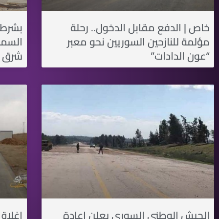
خاص | الدفع مقابل الدخول.. رحلة
بشرط 
مؤلمة للنازحين السوريين نحو معبر
السما
“عون الدادات”
شرق 
الجيش الوطني السوري يعلن إعادة
إغلاق