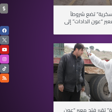
كرية” تضع شروطاً
بر “عون الدادات” إلى
ية” تقرر فتح معبر “عون