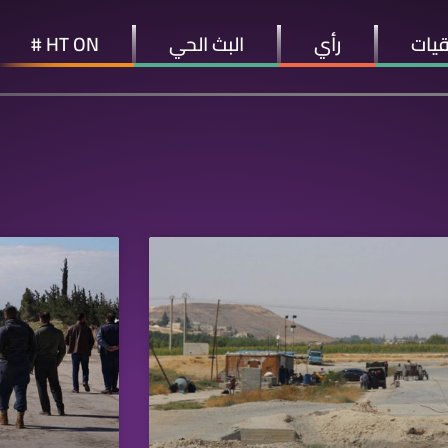
قيات
رأي
البث الحي
HT ON #