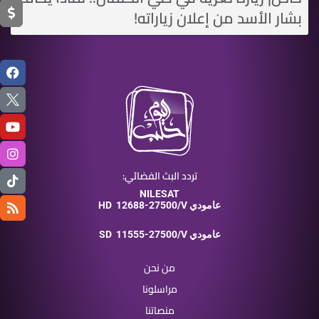
بشار الأسد من إعلان زياراته!
تردد البث الفضائي:
NILESAT
12688-27500/V عامودي
HD
11555-27500/V عامودي
SD
من نحن
مراسلونا
منصاتنا